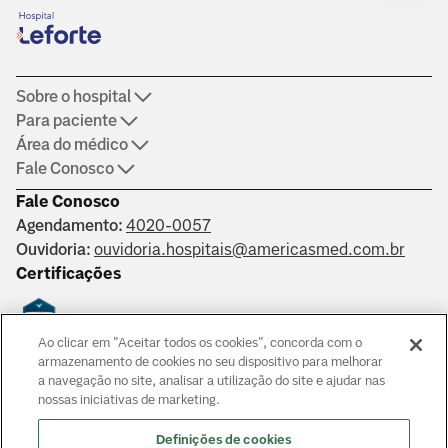
Sobre o hospital
Para paciente
Área do médico
Fale Conosco
Fale Conosco
Agendamento:
4020-0057
Ouvidoria:
ouvidoria.hospitais@americasmed.com.br
Certificações
Ao clicar em "Aceitar todos os cookies", concorda com o
Saber mais
armazenamento de cookies no seu dispositivo para melhorar
a navegação no site, analisar a utilização do site e ajudar nas
nossas iniciativas de marketing.
Responsáveis técnicos: Alphaville: Dr. João Paulo Muaccad Gama
- CRM 152994. Liberdade: Dra. Ana Carolina Martins Costa
Definições de cookies