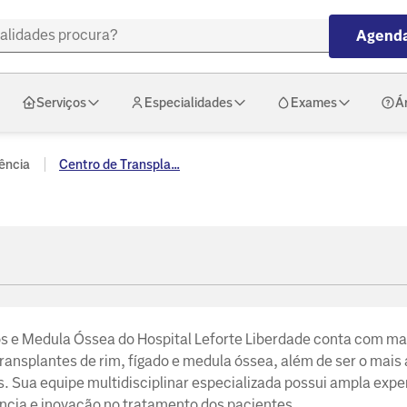
Agenda
Serviços
Especialidades
Exames
Á
ência
Centro de Transpla...
os e Medula Óssea do Hospital Leforte Liberdade conta com ma
transplantes de rim, fígado e medula óssea, além de ser o mais 
. Sua equipe multidisciplinar especializada possui ampla expe
ncia e inovação no tratamento dos pacientes.