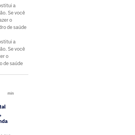
stitui a
ção. Se você
azer o
dro de saúde
stitui a
ção. Se você
er o
o de saúde
min
tal
,
inda