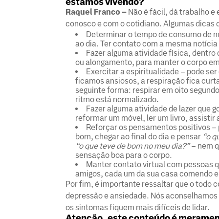
estamos vivendo?
Raquel Franco –
Não é fácil, dá trabalho 
conosco e com o cotidiano. Algumas dicas 
Determinar o tempo de consumo de notí
ao dia. Ter contato com a mesma notíci
Fazer alguma atividade física, dentro
ou alongamento, para manter o corpo em
Exercitar a espiritualidade – pode s
ficamos ansiosos, a respiração fica curt
seguinte forma: respirar em oito segund
ritmo está normalizado.
Fazer alguma atividade de lazer que g
reformar um móvel, ler um livro, assistir 
Reforçar os pensamentos positivos –
bom, chegar ao final do dia e pensar
“o q
“o que teve de bom no meu dia?”
– nem q
sensação boa para o corpo.
Manter contato virtual com pessoas qu
amigos, cada um da sua casa comendo e
Por fim, é importante ressaltar que o tod
depressão e ansiedade. Nós aconselhamos 
os sintomas fiquem mais difíceis de lidar.
Atenção, este conteúdo é meramen