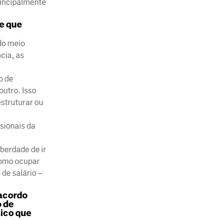
rincipalmente
e que
do meio
cia, as
o de
outro. Isso
struturar ou
sionais da
berdade de ir
como ocupar
de salário –
 acordo
o de
mico que