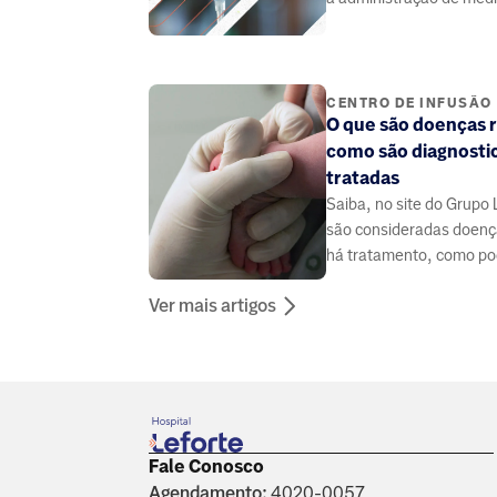
forma endovenosa, sub
intramuscular.
CENTRO DE INFUSÃO
O que são doenças r
como são diagnosti
tratadas
Saiba, no site do Grupo 
são consideradas doença
há tratamento, como p
diagnosticadas e conhe
Ver mais artigos
delas.
Fale Conosco
Agendamento:
4020-0057