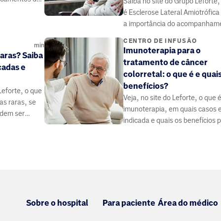
Saiba no site do Grupo Leforte,
cutânea ou
é Esclerose Lateral Amiotrófica 
a importância do acompanham
com o neurologista
CENTRO DE INFUSÃO
min
Imunoterapia para o
aras? Saiba
tratamento de câncer
cadas e
colorretal: o que é e quai
benefícios?
Leforte, o que
Veja, no site do Leforte, o que 
s raras, se
imunoterapia, em quais casos e
odem ser
indicada e quais os benefícios 
ça algumas
tratamento de câncer colorreta
Sobre o hospital
Para paciente
Área do médico