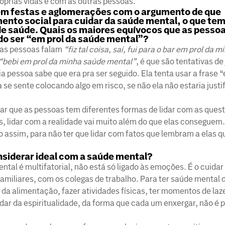
prias vidas e com as outras pessoas.
em festas e aglomerações com o argumento de que
nto social para cuidar da saúde mental, o que te
de saúde. Quais os maiores equívocos que as pesso
o ser “em prol da saúde mental”?
 as pessoas falam
“fiz tal coisa, saí, fui para o bar em prol da 
“bebi em prol da minha saúde mental”
, é que são tentativas de 
 pessoa sabe que era pra ser seguido. Ela tenta usar a frase “
e sente colocando algo em risco, se não ela não estaria justi
r que as pessoas tem diferentes formas de lidar com as quest
, lidar com a realidade vai muito além do que elas conseguem
 assim, para não ter que lidar com fatos que lembram a elas q
siderar ideal com a saúde mental?
tal é multifatorial, não está só ligado às emoções. É o cuidar
iliares, com os colegas de trabalho. Para ter saúde mental d
da alimentação, fazer atividades físicas, ter momentos de laz
ar da espiritualidade, da forma que cada um enxergar, não é p