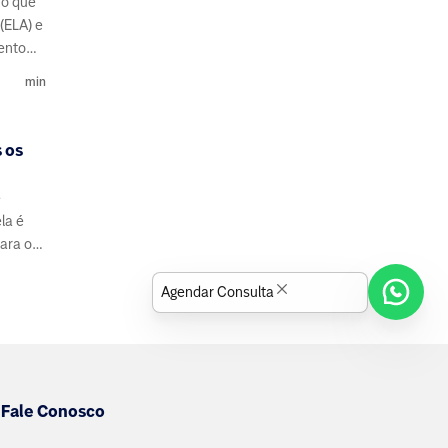
 o que
(ELA) e
ento
min
s os
é
la é
para o
l
Agendar Consulta
Fale Conosco