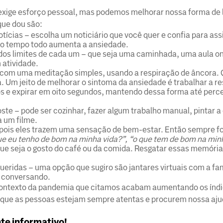
e exige esforço pessoal, mas podemos melhorar nossa forma de 
que dou são:
cias – escolha um noticiário que você quer e confia para assi
a o tempo todo aumenta a ansiedade.
 dos limites de cada um – que seja uma caminhada, uma aula on
 atividade.
er com uma meditação simples, usando a respiração de âncora.
a. Um jeito de melhorar o sintoma da ansiedade é trabalhar a r
os e expirar em oito segundos, mantendo dessa forma até perc
oste – pode ser cozinhar, fazer algum trabalho manual, pintar a
a um filme.
 pois eles trazem uma sensação de bem-estar. Então sempre fo
ue eu tenho de bom na minha vida?”, “o que tem de bom na mi
ue seja o gosto do café ou da comida. Resgatar essas memória
eridas – uma opção que sugiro são jantares virtuais com a fam
 conversando.
o contexto da pandemia que citamos acabam aumentando os índ
que as pessoas estejam sempre atentas e procurem nossa aju
te informativo!