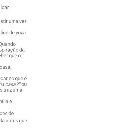
lidar
stir uma vez
line de yoga
 Quando
espiração da
eber que o
 casa,
car no que é
nha casa?”
ou
s traz uma
ília e
ices de
da antes que