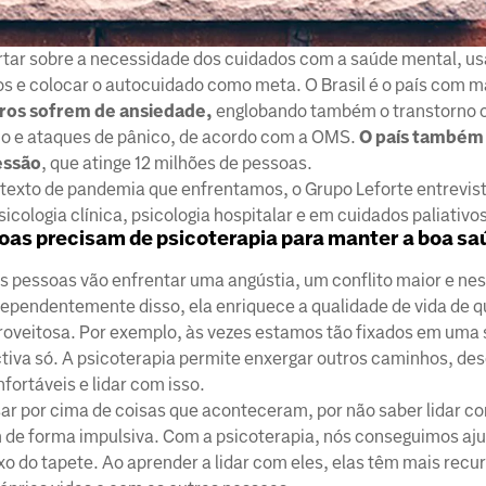
rtar sobre a necessidade dos cuidados com a saúde mental, u
tos e colocar o autocuidado como meta. O Brasil é o país com 
iros sofrem de ansiedade,
englobando também o transtorno 
co e ataques de pânico, de acordo com a OMS.
O país também
essão
, que atinge 12 milhões de pessoas.
texto de pandemia que enfrentamos, o Grupo Leforte entrevis
cologia clínica, psicologia hospitalar e em cuidados paliativos
soas precisam de psicoterapia para manter a boa sa
as pessoas vão enfrentar uma angústia, um conflito maior e n
ndependentemente disso, ela enriquece a qualidade de vida de 
roveitosa. Por exemplo, às vezes estamos tão fixados em uma
iva só. A psicoterapia permite enxergar outros caminhos, des
ortáveis e lidar com isso.
 por cima de coisas que aconteceram, por não saber lidar com
m de forma impulsiva. Com a psicoterapia, nós conseguimos aj
o do tapete. Ao aprender a lidar com eles, elas têm mais recur