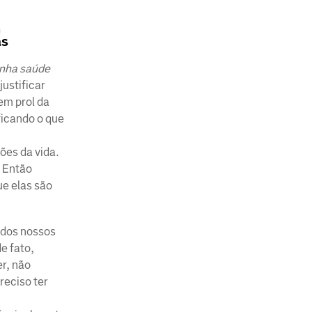
m
as
minha saúde
justificar
em prol da
ficando o que
ões da vida.
. Então
ue elas são
 dos nossos
e fato,
er, não
reciso ter