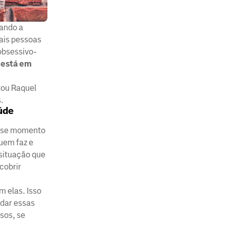
sando a
mais pessoas
obsessivo-
 está em
tou Raquel
.
úde
esse momento
quem faz e
 situação que
cobrir
 elas. Isso
udar essas
sos, se