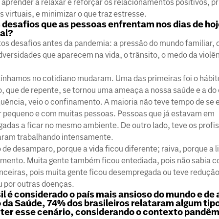
prender a relaxar e reforçar os relacionamentos positivos, p
irtuais, e minimizar o que traz estresse.
 desafios que as pessoas enfrentam nos dias de hoj
al?
os desafios antes da pandemia: a pressão do mundo familiar, 
dversidades que aparecem na vida, o trânsito, o medo da violên
ínhamos no cotidiano mudaram. Uma das primeiras foi o hábit
o, que de repente, se tornou uma ameaça a nossa saúde e a do 
uência, veio o confinamento. A maioria não teve tempo de se e
r pequeno e com muitas pessoas. Pessoas que já estavam em
gadas a ficar no mesmo ambiente. De outro lado, teve os profis
uaram trabalhando intensamente.
e desamparo, porque a vida ficou diferente; raiva, porque a li
ecimento. Muita gente também ficou entediada, pois não sabia 
ceiras, pois muita gente ficou desempregada ou teve redução 
u por outras doenças.
l é considerado o país mais ansioso do mundo e de
 da Saúde, 74% dos brasileiros relataram algum tip
erter esse cenário, considerando o contexto pandê