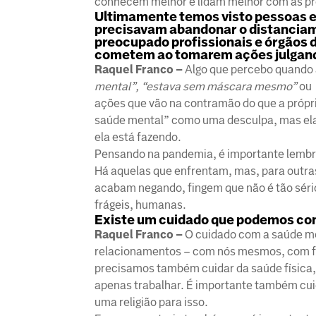
conhecem melhor e lidam melhor com as pró
Ultimamente temos visto pessoas 
precisavam abandonar o distanciame
preocupado profissionais e órgãos 
cometem ao tomarem ações julgand
Raquel Franco –
Algo que percebo quando
mental”, “estava sem máscara mesmo”
ou
ações que vão na contramão do que a própria
saúde mental” como uma desculpa, mas ela s
ela está fazendo.
Pensando na pandemia, é importante lembra
Há aquelas que enfrentam, mas, para outras
acabam negando, fingem que não é tão sério
frágeis, humanas.
Existe um cuidado que podemos con
Raquel Franco –
O cuidado com a saúde men
relacionamentos – com nós mesmos, com fam
precisamos também cuidar da saúde física, 
apenas trabalhar. É importante também cuid
uma religião para isso.