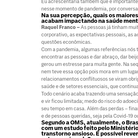
Eu acrescentaria também que é importante a
nesse momento de pandemia, por conversas v
Na sua percepção, quais os maiores
acabam impactando na saúde ment
Raquel Franco –
As pessoas já tinham muit
corporativo, as expectativas pessoais, as a
questões econômicas.
Com a pandemia, algumas referências nós t
encontrar as pessoas e dar abraço, dar beij
gerou um estresse para muita gente. Na seq
nem teve essa opção pois mora em um luga
relacionamentos conflituosos se viram obri
saúde e de setores essenciais, que contin
Todo cenário acaba trazendo uma sensação d
e vir ficou limitada; medo do risco do ado
seu tempo em casa. Além das perdas – finan
e de pessoas queridas, seja pela Covid-19 o
Segundo a OMS, atualmente, o Brasi
com um estudo feito pelo Ministério
transtorno ansioso. É possível rev