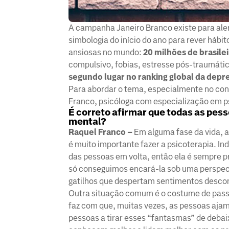
A campanha Janeiro Branco existe para ale
simbologia do início do ano para rever hábi
ansiosas no mundo:
20 milhões de brasile
compulsivo, fobias, estresse pós-traumáti
segundo lugar no ranking global da depr
Para abordar o tema, especialmente no con
Franco, psicóloga com especialização em psi
É correto afirmar que todas as pes
mental?
Raquel Franco –
Em alguma fase da vida, 
é muito importante fazer a psicoterapia. I
das pessoas em volta, então ela é sempre p
só conseguimos encará-la sob uma perspect
gatilhos que despertam sentimentos desconf
Outra situação comum é o costume de passar
faz com que, muitas vezes, as pessoas aja
pessoas a tirar esses “fantasmas” de debaix