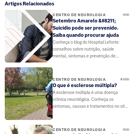
Artigos Relacionados
min
CENTRO DE NEUROLOGIA
Setembro Amarelo &#8211;
Suicídio pode ser prevenido.
Saiba quando procurar ajuda
Conheça o blog do Hospital Leforte:
conselhos sobre nutrição, saúde
mental, sintomas e prevenção de
doenças, elaborado por médicos e
especialistas da área da saúde.
4
min
CENTRO DE NEUROLOGIA
O que é esclerose múltipla?
A esclerose múltipla é uma doença
crônica neurológica. Conheça os
sintomas, causas e tratamentos no site
do Grupo Leforte.
min
CENTRO DE NEUROLOGIA