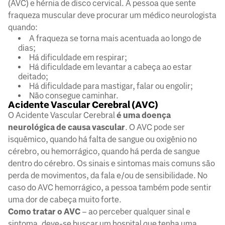
(AVC) e hérnia de disco cervical. A pessoa que sente
fraqueza muscular deve procurar um médico neurologista
quando:
A fraqueza se torna mais acentuada ao longo de
dias;
Há dificuldade em respirar;
Há dificuldade em levantar a cabeça ao estar
deitado;
Há dificuldade para mastigar, falar ou engolir;
Não consegue caminhar.
Acidente Vascular Cerebral (AVC)
O Acidente Vascular Cerebral
é uma doença
neurológica de causa vascular
. O AVC pode ser
isquêmico, quando há falta de sangue ou oxigênio no
cérebro, ou hemorrágico, quando há perda de sangue
dentro do cérebro. Os sinais e sintomas mais comuns são
perda de movimentos, da fala e/ou de sensibilidade. No
caso do AVC hemorrágico, a pessoa também pode sentir
uma dor de cabeça muito forte.
Como tratar o AVC
– ao perceber qualquer sinal e
sintoma, deve-se buscar um hospital que tenha uma