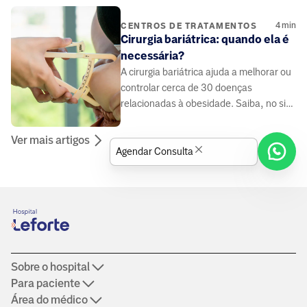
procedimento.
4
min
CENTROS DE TRATAMENTOS
Cirurgia bariátrica: quando ela é
necessária?
A cirurgia bariátrica ajuda a melhorar ou
controlar cerca de 30 doenças
relacionadas à obesidade. Saiba, no site
do Grupo Leforte, para quem ela é
indicada.
Ver mais artigos
Agendar Consulta
Sobre o hospital
Para paciente
Área do médico