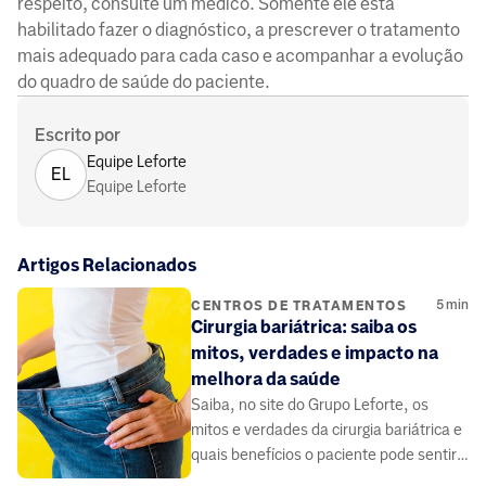
respeito, consulte um médico. Somente ele está
habilitado fazer o diagnóstico, a prescrever o tratamento
mais adequado para cada caso e acompanhar a evolução
do quadro de saúde do paciente.
Escrito por
Equipe Leforte
EL
Equipe Leforte
Artigos Relacionados
5
min
CENTROS DE TRATAMENTOS
Cirurgia bariátrica: saiba os
mitos, verdades e impacto na
melhora da saúde
Saiba, no site do Grupo Leforte, os
mitos e verdades da cirurgia bariátrica e
quais benefícios o paciente pode sentir
logo nos primeiros meses de após o