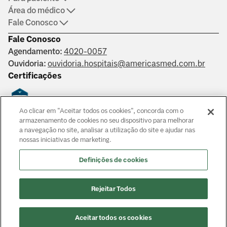
Área do médico
Fale Conosco
Fale Conosco
Agendamento:
4020-0057
Ouvidoria:
ouvidoria.hospitais@americasmed.com.br
Certificações
Ao clicar em "Aceitar todos os cookies", concorda com o
Saber mais
armazenamento de cookies no seu dispositivo para melhorar
a navegação no site, analisar a utilização do site e ajudar nas
nossas iniciativas de marketing.
Responsáveis técnicos: Alphaville: Dr. João Paulo Muaccad Gama
- CRM 152994. Liberdade: Dra. Ana Carolina Martins Costa
Definições de cookies
Juliano - CRM 126483. Morumbi: Dr. Victor Hada Sanders - CRM:
135237
© Copyright
2026
Rejeitar Todos
Aceitar todos os cookies
Agendar consulta