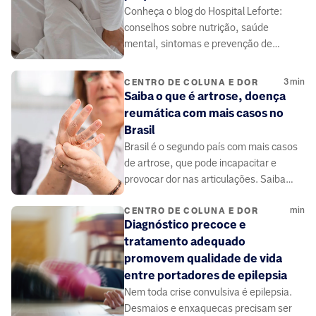
Conheça o blog do Hospital Leforte:
conselhos sobre nutrição, saúde
mental, sintomas e prevenção de
doenças, elaborado por médicos e
especialistas da área da saúde.
3
min
CENTRO DE COLUNA E DOR
Saiba o que é artrose, doença
reumática com mais casos no
Brasil
Brasil é o segundo país com mais casos
de artrose, que pode incapacitar e
provocar dor nas articulações. Saiba
mais no site do Grupo Leforte.
min
CENTRO DE COLUNA E DOR
Diagnóstico precoce e
tratamento adequado
promovem qualidade de vida
entre portadores de epilepsia
Nem toda crise convulsiva é epilepsia.
Desmaios e enxaquecas precisam ser