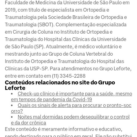
Faculdade de Medicina da Universidade de São Paulo em
2019, com título de especialista em Ortopedia e
Traumatologia pela Sociedade Brasileira de Ortopedia e
Traumatologia (SBOT). Complementação especializada
em Cirurgia de Coluna no Instituto de Ortopedia e
Traumatologia do Hospital das Clínicas da Universidade
de São Paulo (SP). Atualmente, é médico voluntário e
mestrando junto ao Grupo de Coluna Vertebral do
Instituto de Ortopedia e Traumatologia do Hospital das
Clínicas da USP-SP. Para atendimentos no Grupo Leforte,
entre em contato em (11) 3345-2288
Conteúdos relacionados no site do Grupo
Leforte
Check-up clínico é importante para a saúde, mesmo
em tempos de pandemia da Covid-19
Quais os sinais de alerta para procurar o pronto-soc
orro?
Noites mal dormidas podem desequilibrar o control
e da dor crônica
Este conteúdo é meramente informativo e educativo,
sendo destinado para o público em geral. Ele não substitui