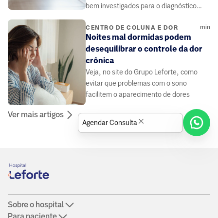
bem investigados para o diagnóstico
correto da doença. Saiba mais no site do
min
Grupo Leforte.
CENTRO DE COLUNA E DOR
Noites mal dormidas podem
desequilibrar o controle da dor
crônica
Veja, no site do Grupo Leforte, como
evitar que problemas com o sono
facilitem o aparecimento de dores
Ver mais artigos
Agendar Consulta
Sobre o hospital
Para paciente