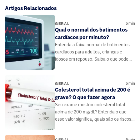
Artigos Relacionados
5
min
GERAL
Qual o normal dos batimentos
cardíacos por minuto?
Entenda a faixa normal de batimentos
cardíacos para adultos, crianças e
idosos em repouso. Saiba o que pode
alterar sua frequência e quando é hora
de procurar um médico.
5
min
GERAL
Colesterol total acima de 200 é
grave? O que fazer agora
Seu exame mostrou colesterol total
acima de 200 mg/dL? Entenda o que
esse valor significa, quais são os riscos
reais e os próximos passos para cuidar
da sua saúde.
5
min