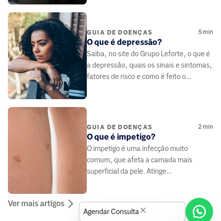
5
min
GUIA DE DOENÇAS
O que é depressão?
Saiba, no site do Grupo Leforte, o que é
a depressão, quais os sinais e sintomas,
fatores de risco e como é feito o
tratamento. - Grupo Leforte
2
min
GUIA DE DOENÇAS
O que é impetigo?
O impetigo é uma infecção muito
comum, que afeta a camada mais
superficial da pele. Atinge
principalmente crianças. Saiba mais no
site do Grupo Leforte
Ver mais artigos
Agendar Consulta