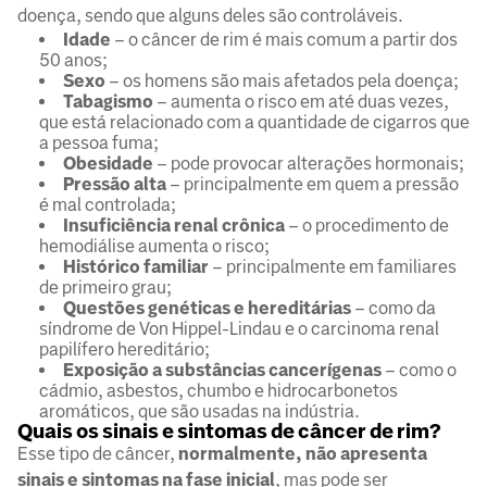
doença, sendo que alguns deles são controláveis.
Idade
– o câncer de rim é mais comum a partir dos
50 anos;
Sexo
– os homens são mais afetados pela doença;
Tabagismo
– aumenta o risco em até duas vezes,
que está relacionado com a quantidade de cigarros que
a pessoa fuma;
Obesidade
– pode provocar alterações hormonais;
Pressão alta
– principalmente em quem a pressão
é mal controlada;
Insuficiência renal crônica
– o procedimento de
hemodiálise aumenta o risco;
Histórico familiar
– principalmente em familiares
de primeiro grau;
Questões genéticas e hereditárias
– como da
síndrome de Von Hippel-Lindau e o carcinoma renal
papilífero hereditário;
Exposição a substâncias cancerígenas
– como o
cádmio, asbestos, chumbo e hidrocarbonetos
aromáticos, que são usadas na indústria.
Quais os sinais e sintomas de câncer de rim?
Esse tipo de câncer,
normalmente, não apresenta
sinais e sintomas na fase inicial
, mas pode ser