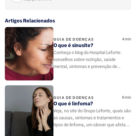
Artigos Relacionados
4
min
GUIA DE DOENÇAS
O que é sinusite?
Conheça o blog do Hospital Leforte:
conselhos sobre nutrição, saúde
mental, sintomas e prevenção de
doenças, elaborado por médicos e
especialistas da área da saúde.
6
min
GUIA DE DOENÇAS
O que é linfoma?
Veja, no site do Grupo Leforte, quais são
as causas, sintomas e tratamentos e
tipos de linfoma, um câncer que afeta o
sistema linfático.