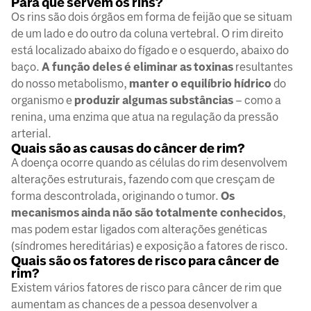
Para que servem os rins?
Os rins são dois órgãos em forma de feijão que se situam
de um lado e do outro da coluna vertebral. O rim direito
está localizado abaixo do fígado e o esquerdo, abaixo do
baço.
A função deles é eliminar as toxinas
resultantes
do nosso metabolismo,
manter o equilíbrio hídrico
do
organismo e
produzir algumas substâncias
– como a
renina, uma enzima que atua na regulação da pressão
arterial.
Quais são as causas do câncer de rim?
A doença ocorre quando as células do rim desenvolvem
alterações estruturais, fazendo com que cresçam de
forma descontrolada, originando o tumor.
Os
mecanismos ainda não são totalmente conhecidos
,
mas podem estar ligados com alterações genéticas
(síndromes hereditárias) e exposição a fatores de risco.
Quais são os fatores de risco para câncer de
rim?
Existem vários fatores de risco para câncer de rim que
aumentam as chances de a pessoa desenvolver a