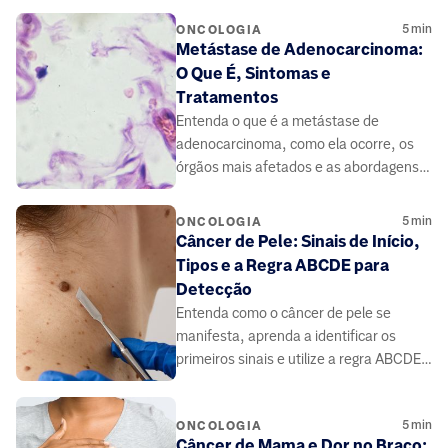
5
min
ONCOLOGIA
Metástase de Adenocarcinoma:
O Que É, Sintomas e
Tratamentos
Entenda o que é a metástase de
adenocarcinoma, como ela ocorre, os
órgãos mais afetados e as abordagens
de tratamento para a doença avançada.
Informação para pacientes e familiares.
5
min
ONCOLOGIA
Câncer de Pele: Sinais de Início,
Tipos e a Regra ABCDE para
Detecção
Entenda como o câncer de pele se
manifesta, aprenda a identificar os
primeiros sinais e utilize a regra ABCDE
para autoavaliação de pintas e
manchas.
5
min
ONCOLOGIA
Câncer de Mama e Dor no Braço: